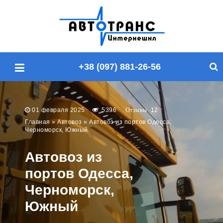
П
о
и
с
+38 (097) 881-26-56
к
п
о
с
01 февраля 2025
5396
12
а
Главная
»
Автовоз
»
Автовоз из портов Одесса,
Черноморск, Южный
й
т
Автовоз из
у
портов Одесса,
Черноморск,
Южный