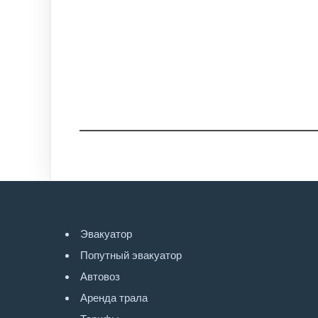
Эвакуатор
Попутный эвакуатор
Автовоз
Аренда трала