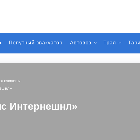
р
Попутный эвакуатор
Автовоз
Трал
Тар
отключены
нешнл»
нс Интернешнл»