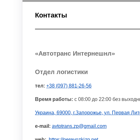
Контакты
«Автотранс Интернешнл»
Отдел логистики
тел:
+38 (097) 881-26-56
Время работы:
с 08:00 до 22:00 без выход
Украина, 69000, г.Запорожье, ул. Первая Лит
e-mail:
avtotrans.zp@gmail.com
web:
https://perevozkizp.net