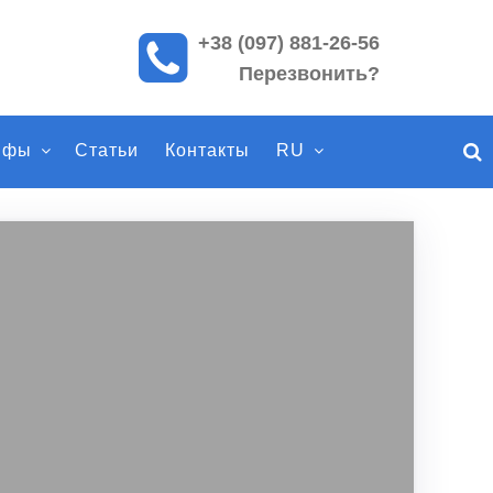
+38 (097) 881-26-56
П
Перезвонить?
о
и
с
ифы
Статьи
Контакты
RU
к
п
о
с
а
й
т
у