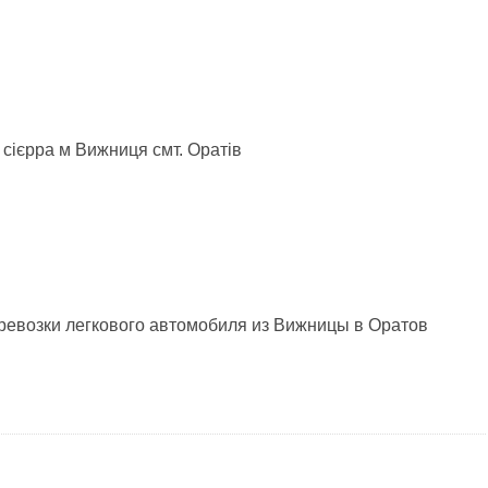
 сієрра м Вижниця смт. Оратів
ревозки легкового автомобиля из Вижницы в Оратов