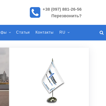
+38 (097) 881-26-56
П
Перезвонить?
о
и
с
ифы
Статьи
Контакты
RU
к
п
о
с
а
й
т
у