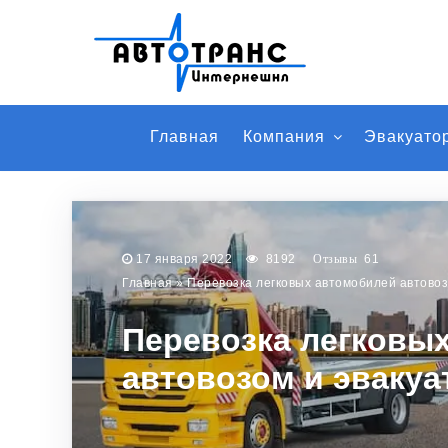
Главная
Компания
Эвакуато
17 января 2022
8192
61
Главная
»
Перевозка легковых автомобилей автовоз
Перевозка легковы
автовозом и эваку