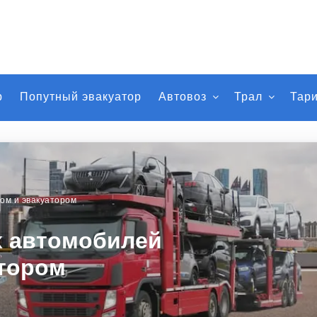
р
Попутный эвакуатор
Автовоз
Трал
Тар
ом и эвакуатором
х автомобилей
атором