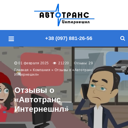
П
о
и
с
+38 (097) 881-26-56
к
п
о
с
01 февраля 2025
21220
29
а
Главная
»
Компания
»
Отзывы о «Автотранс
Интернешнл»
й
т
Отзывы о
у
«Автотранс
Интернешнл»