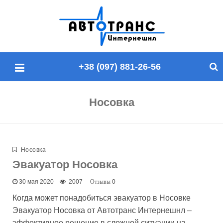
П
о
и
с
+38 (097) 881-26-56
к
п
о
Носовка
с
а
й
т
Носовка
у
Эвакуатор Носовка
30 мая 2020
2007
0
Когда может понадобиться эвакуатор в Носовке
Эвакуатор Носовка от Автотранс Интернешнл –
эффективное решение в сложной ситуации на