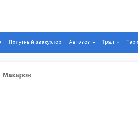
р
Попутный эвакуатор
Автовоз
Трал
Тар
Макаров