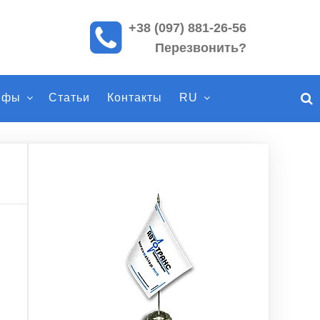
+38 (097) 881-26-56
П
Перезвонить?
о
и
с
ифы
Статьи
Контакты
RU
к
п
о
с
а
й
т
у