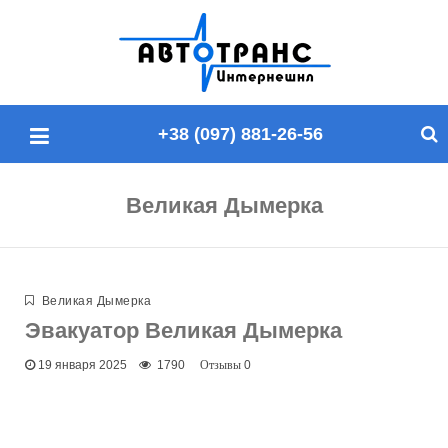
П
о
и
с
+38 (097) 881-26-56
к
п
о
Великая Дымерка
с
а
й
т
Великая Дымерка
у
Эвакуатор Великая Дымерка
19 января 2025
1790
0