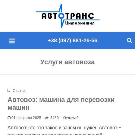
П
о
и
с
+38 (097) 881-26-56
к
п
о
Услуги автовоза
с
а
й
т
Статьи
у
Автовоз: машина для перевозки
машин
01 февраля 2025
3459
0
Автовоз: что это такое и зачем он нужен Автовоз −