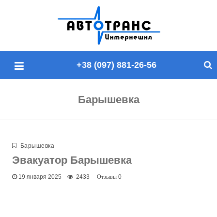
П
о
и
с
+38 (097) 881-26-56
к
п
о
Барышевка
с
а
й
т
Барышевка
у
Эвакуатор Барышевка
19 января 2025
2433
0