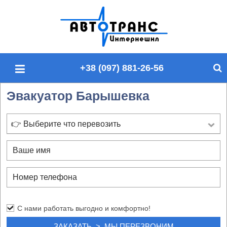
П
о
и
с
+38 (097) 881-26-56
к
п
Эвакуатор Барышевка
о
с
а
👉 Выберите что перевозить
й
т
у
С нами работать выгодно и комфортно!