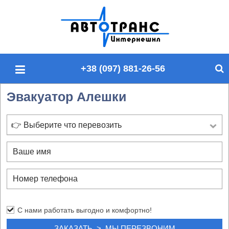
П
о
и
с
+38 (097) 881-26-56
к
п
Эвакуатор Алешки
о
с
а
👉 Выберите что перевозить
й
т
у
С нами работать выгодно и комфортно!