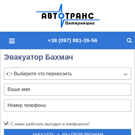
П
о
и
с
+38 (097) 881-26-56
к
п
Эвакуатор Бахмач
о
с
а
👉 Выберите что перевозить
й
т
у
С нами работать выгодно и комфортно!