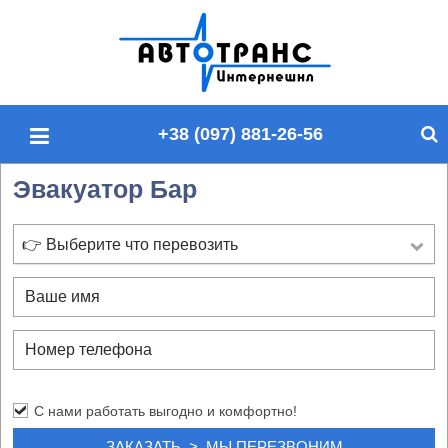
П
о
и
с
+38 (097) 881-26-56
к
п
Эвакуатор Бар
о
с
а
👉 Выберите что перевозить
й
т
у
С нами работать выгодно и комфортно!