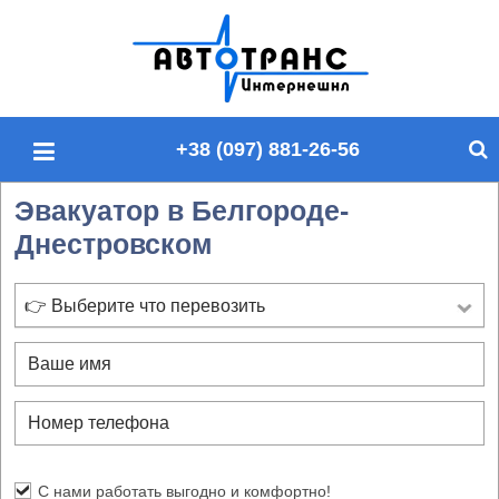
П
о
и
с
+38 (097) 881-26-56
к
п
Эвакуатор в Белгороде-
о
Днестровском
с
а
й
👉 Выберите что перевозить
т
у
С нами работать выгодно и комфортно!