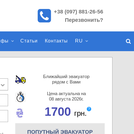
+38 (097) 881-26-56
П
Перезвонить?
о
и
с
ифы
Статьи
Контакты
RU
к
п
о
с
а
Ближайший эвакуатор
й
рядом с Вами
т
Цена актуальна на
у
08 августа 2026г.
1700
?
грн.
ПОПУТНЫЙ ЭВАКУАТОР