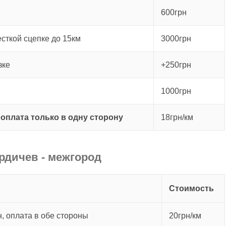
600грн
есткой сцепке до 15км
3000грн
зке
+250грн
1000грн
е
оплата только в одну сторону
18грн/км
рдичев - межгород
Стоимость
, оплата в обе стороны
20грн/км