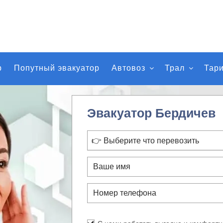
р
Попутный эвакуатор
Автовоз
Трал
Тар
Эвакуатор Бердичев
👉 Выберите что перевозить