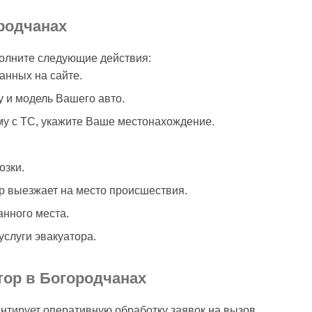
родчанах
олните следующие действия:
анных на сайте.
 и модель Вашего авто.
у с ТС, укажите Ваше местонахождение.
озки.
р выезжает на место происшествия.
анного места.
слуги эвакуатора.
тор в Богородчанах
тирует оперативную обработку заявок на вызов