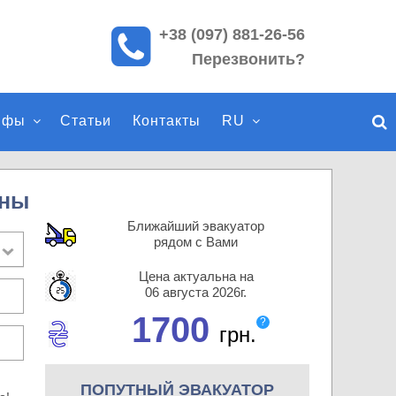
+38 (097) 881-26-56
П
Перезвонить?
о
и
с
ифы
Статьи
Контакты
RU
к
п
о
с
аны
а
Ближайший эвакуатор
й
рядом с Вами
т
Цена актуальна на
у
06 августа 2026г.
1700
?
грн.
ПОПУТНЫЙ ЭВАКУАТОР