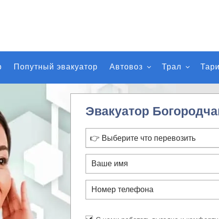
р
Попутный эвакуатор
Автовоз
Трал
Тар
Эвакуатор Богородч
👉 Выберите что перевозить