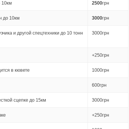
о 10км
2500
грн
н до 10км
3000
грн
зчика и другой спецтехники до 10 тонн
3000грн
+250грн
ится в кювете
1000грн
600грн
есткой сцепке до 15км
3000грн
зке
+250грн