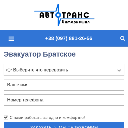
П
о
и
с
+38 (097) 881-26-56
к
п
Эвакуатор Братское
о
с
а
👉 Выберите что перевозить
й
т
у
С нами работать выгодно и комфортно!