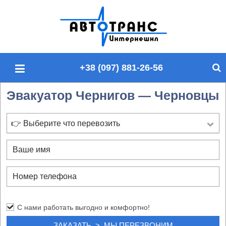
П
о
и
с
+38 (097) 881-26-56
к
п
Эвакуатор Чернигов — Черновцы
о
с
а
👉 Выберите что перевозить
й
т
у
С нами работать выгодно и комфортно!