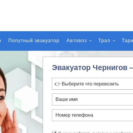
р
Попутный эвакуатор
Автовоз
Трал
Тар
Эвакуатор Чернигов 
👉 Выберите что перевозить