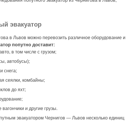
едования попутного эвакуатор из Чернигова в Львов,
ный эвакуатор
гова в Львов можно перевозить различное оборудование и
уатор попутно доставит:
вто, в том числе с грузом;
ы, автобусы);
и снега;
я сеялки, комбайны;
клов до яхт;
рудование;
 вагончики и другие грузы.
путным эвакуатором Чернигов — Львов несколько единиц