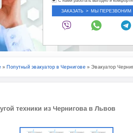
С нами работать выгодно и комфортн
е
»
Попутный эвакуатор в Чернигове
»
Эвакуатор Черни
угой техники из Чернигова в Львов