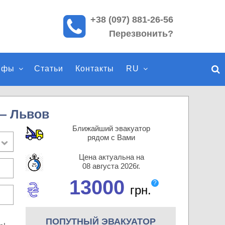
+38 (097) 881-26-56
П
Перезвонить?
о
и
с
ифы
Статьи
Контакты
RU
к
п
о
с
— Львов
а
Ближайший эвакуатор
й
рядом с Вами
т
Цена актуальна на
у
08 августа 2026г.
13000
?
грн.
ПОПУТНЫЙ ЭВАКУАТОР