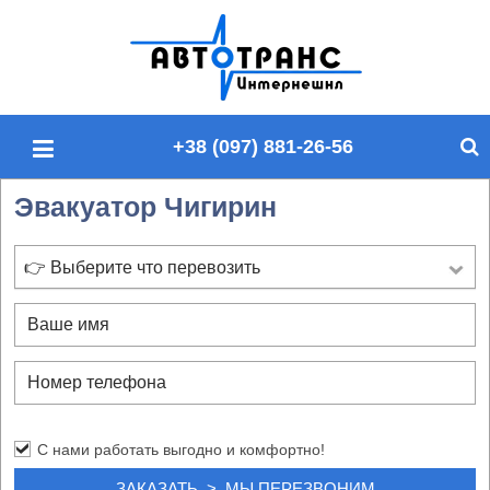
П
о
и
с
+38 (097) 881-26-56
к
п
Эвакуатор Чигирин
о
с
а
👉 Выберите что перевозить
й
т
у
С нами работать выгодно и комфортно!