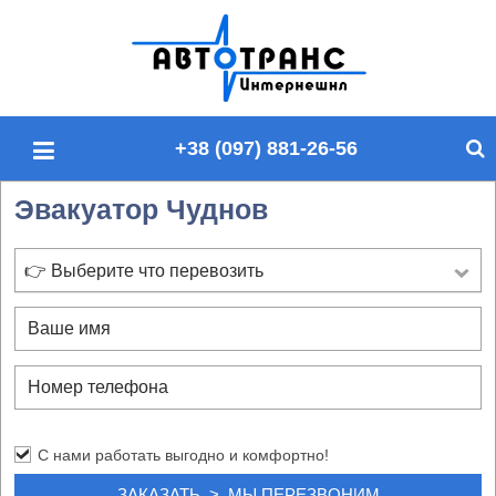
П
о
и
с
+38 (097) 881-26-56
к
п
Эвакуатор Чуднов
о
с
а
👉 Выберите что перевозить
й
т
у
С нами работать выгодно и комфортно!