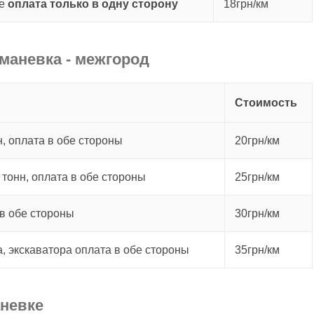
не
оплата только в одну сторону
18грн/км
маневка - межгород
Стоимость
, оплата в обе стороны
20грн/км
 тонн, оплата в обе стороны
25грн/км
в обе стороны
30грн/км
а, экскаватора оплата в обе стороны
35грн/км
аневке