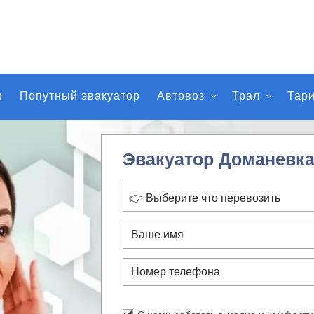
р
Попутный эвакуатор
Автовоз
Трал
Тар
Эвакуатор Доманевк
👉 Выберите что перевозить