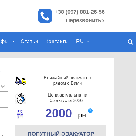
+38 (097) 881-26-56
П
Перезвонить?
о
и
с
ифы
Статьи
Контакты
RU
к
п
о
с
а
а
Ближайший эвакуатор
й
рядом с Вами
т
Цена актуальна на
у
05 августа 2026г.
2000
?
грн.
ПОПУТНЫЙ ЭВАКУАТОР