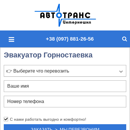
П
о
и
с
+38 (097) 881-26-56
к
п
Эвакуатор Горностаевка
о
с
а
👉 Выберите что перевозить
й
т
у
С нами работать выгодно и комфортно!