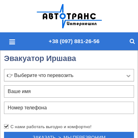
П
о
и
с
+38 (097) 881-26-56
к
п
Эвакуатор Иршава
о
с
а
👉 Выберите что перевозить
й
т
у
С нами работать выгодно и комфортно!