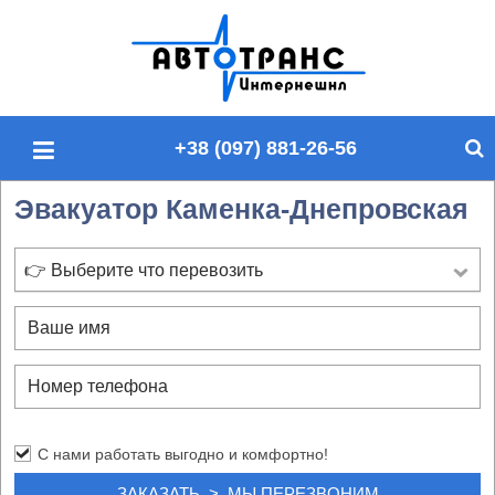
П
о
и
с
+38 (097) 881-26-56
к
п
Эвакуатор Каменка-Днепровская
о
с
а
👉 Выберите что перевозить
й
т
у
С нами работать выгодно и комфортно!