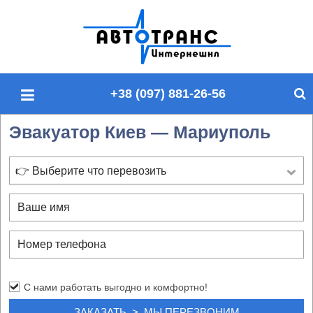
П
о
и
с
+38 (097) 881-26-56
к
п
Эвакуатор Киев — Мариуполь
о
с
а
👉 Выберите что перевозить
й
т
у
С нами работать выгодно и комфортно!