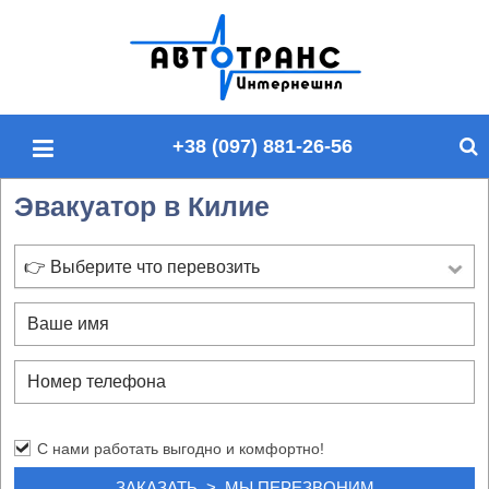
П
о
и
с
+38 (097) 881-26-56
к
п
Эвакуатор в Килие
о
с
а
👉 Выберите что перевозить
й
т
у
С нами работать выгодно и комфортно!