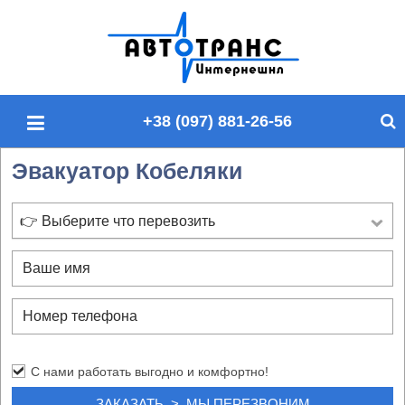
П
о
и
с
+38 (097) 881-26-56
к
п
Эвакуатор Кобеляки
о
с
а
👉 Выберите что перевозить
й
т
у
С нами работать выгодно и комфортно!