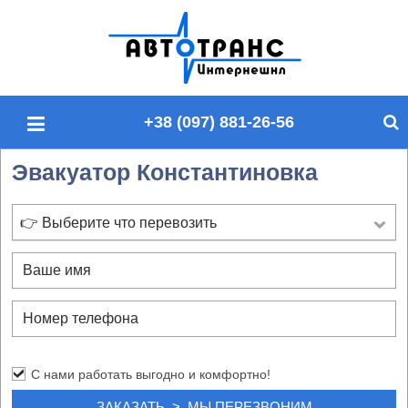
П
о
и
с
+38 (097) 881-26-56
к
п
Эвакуатор Константиновка
о
с
а
👉 Выберите что перевозить
й
т
у
С нами работать выгодно и комфортно!