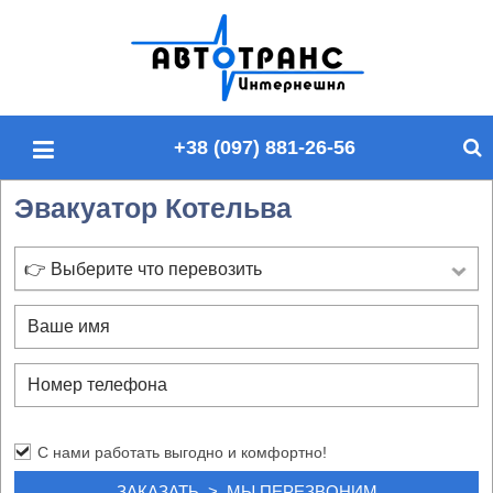
П
о
и
с
+38 (097) 881-26-56
к
п
Эвакуатор Котельва
о
с
а
👉 Выберите что перевозить
й
т
у
С нами работать выгодно и комфортно!