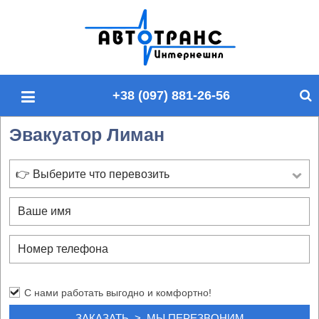
П
о
и
с
+38 (097) 881-26-56
к
п
Эвакуатор Лиман
о
с
а
👉 Выберите что перевозить
й
т
у
С нами работать выгодно и комфортно!