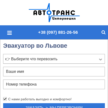
П
о
и
с
+38 (097) 881-26-56
к
п
Эвакуатор во Львове
о
с
а
👉 Выберите что перевозить
й
т
у
С нами работать выгодно и комфортно!