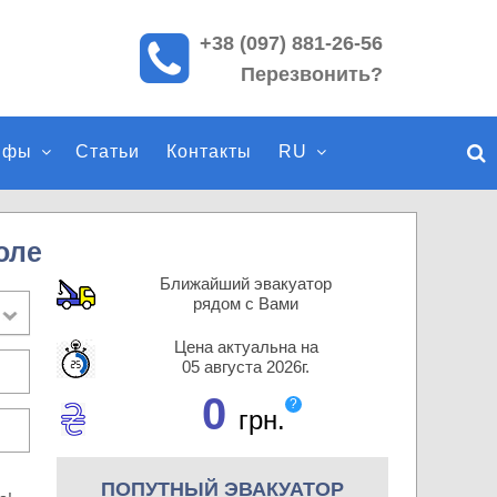
+38 (097) 881-26-56
П
Перезвонить?
о
и
с
ифы
Статьи
Контакты
RU
к
п
о
с
оле
а
Ближайший эвакуатор
й
рядом с Вами
т
Цена актуальна на
у
05 августа 2026г.
0
?
грн.
ПОПУТНЫЙ ЭВАКУАТОР