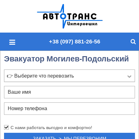
П
о
и
с
+38 (097) 881-26-56
к
п
Эвакуатор Могилев-Подольский
о
с
а
👉 Выберите что перевозить
й
т
у
С нами работать выгодно и комфортно!