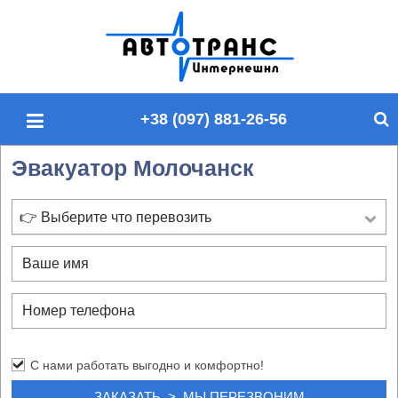
П
о
и
с
+38 (097) 881-26-56
к
п
Эвакуатор Молочанск
о
с
а
👉 Выберите что перевозить
й
т
у
С нами работать выгодно и комфортно!