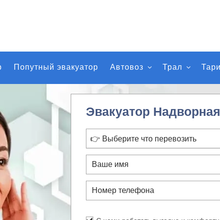
р
Попутный эвакуатор
Автовоз
Трал
Тар
Эвакуатор Надворна
👉 Выберите что перевозить