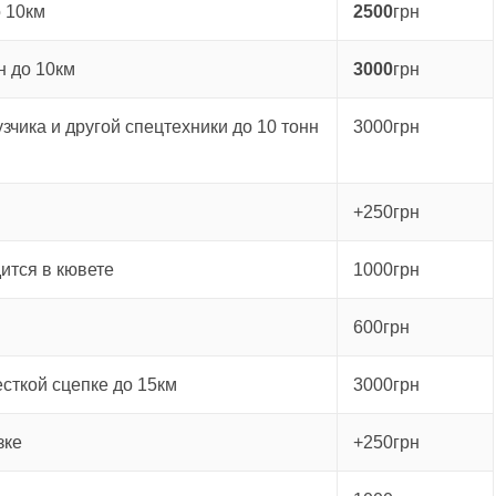
о 10км
2500
грн
н до 10км
3000
грн
зчика и другой спецтехники до 10 тонн
3000грн
+250грн
ится в кювете
1000грн
600грн
есткой сцепке до 15км
3000грн
зке
+250грн