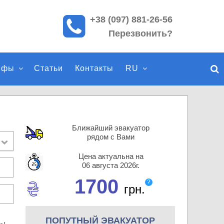
+38 (097) 881-26-56
П
Перезвонить?
о
и
с
ифы
Статьи
Контакты
RU
к
п
о
с
я
а
Ближайший эвакуатор
й
рядом с Вами
т
Цена актуальна на
у
06 августа 2026г.
1700
?
грн.
ПОПУТНЫЙ ЭВАКУАТОР