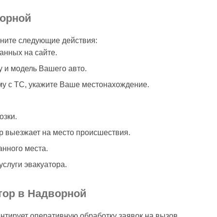
ворной
ните следующие действия:
анных на сайте.
 и модель Вашего авто.
у с ТС, укажите Ваше местонахождение.
озки.
р выезжает на место происшествия.
анного места.
слуги эвакуатора.
тор в Надворной
тирует оперативную обработку заявок на вызов