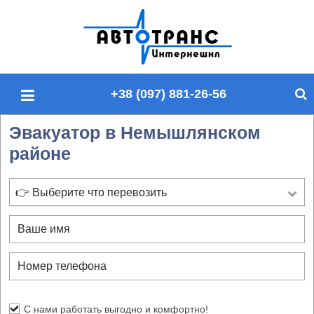
П
о
и
с
+38 (097) 881-26-56
к
п
Эвакуатор в Немышлянском
о
районе
с
а
й
👉 Выберите что перевозить
т
у
С нами работать выгодно и комфортно!