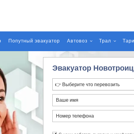
р
Попутный эвакуатор
Автовоз
Трал
Тар
Эвакуатор Новотроиц
👉 Выберите что перевозить