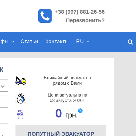
+38 (097) 881-26-56
П
Перезвонить?
о
и
с
ифы
Статьи
Контакты
RU
к
п
о
с
к
а
Ближайший эвакуатор
й
рядом с Вами
т
Цена актуальна на
у
08 августа 2026г.
0
?
грн.
ПОПУТНЫЙ ЭВАКУАТОР