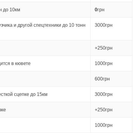
н до 10км
0
грн
зчика и другой спецтехники до 10 тонн
3000грн
+250грн
ится в кювете
1000грн
600грн
есткой сцепке до 15км
3000грн
зке
+250грн
1000грн