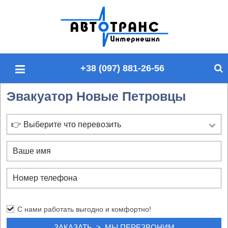
П
о
и
с
+38 (097) 881-26-56
к
п
Эвакуатор Новые Петровцы
о
с
а
👉 Выберите что перевозить
й
т
у
С нами работать выгодно и комфортно!