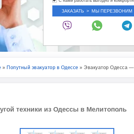
С нами работать выгодно и комфортн
е
»
Попутный эвакуатор в Одессе
»
Эвакуатор Одесса —
ругой техники из Одессы в Мелитополь