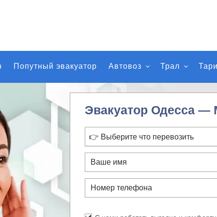
р
Попутный эвакуатор
Автовоз
Трал
Тар
Эвакуатор Одесса —
👉 Выберите что перевозить