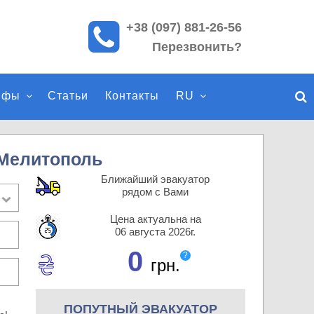
+38 (097) 881-26-56
П
Перезвонить?
о
и
с
ифы
Статьи
Контакты
RU
к
п
о
с
 Мелитополь
а
Ближайший эвакуатор
й
рядом с Вами
т
Цена актуальна на
у
06 августа 2026г.
0
?
грн.
ПОПУТНЫЙ ЭВАКУАТОР