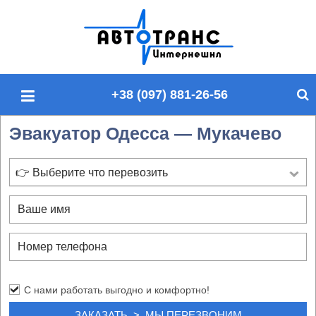
П
о
и
с
+38 (097) 881-26-56
к
п
Эвакуатор Одесса — Мукачево
о
с
а
👉 Выберите что перевозить
й
т
у
С нами работать выгодно и комфортно!