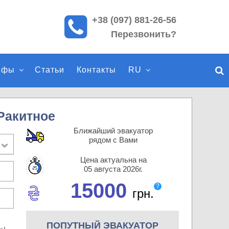
+38 (097) 881-26-56
П
Перезвонить?
о
и
с
ифы
Статьи
Контакты
RU
к
п
о
с
Ракитное
а
Ближайший эвакуатор
й
рядом с Вами
т
Цена актуальна на
у
05 августа 2026г.
15000
?
грн.
ПОПУТНЫЙ ЭВАКУАТОР