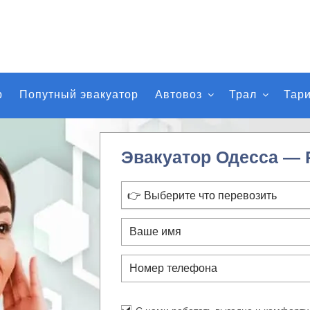
р
Попутный эвакуатор
Автовоз
Трал
Тар
Эвакуатор Одесса — 
👉 Выберите что перевозить