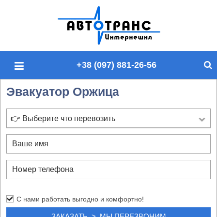
П
о
и
с
+38 (097) 881-26-56
к
п
Эвакуатор Оржица
о
с
а
👉 Выберите что перевозить
й
т
у
С нами работать выгодно и комфортно!