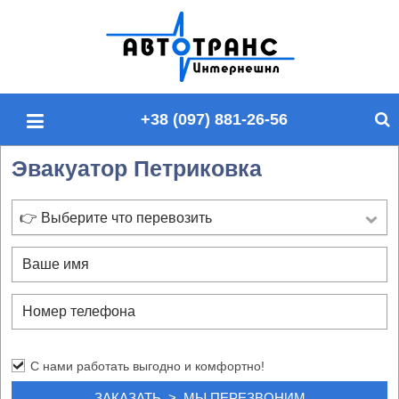
П
о
и
с
+38 (097) 881-26-56
к
п
Эвакуатор Петриковка
о
с
а
👉 Выберите что перевозить
й
т
у
С нами работать выгодно и комфортно!