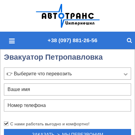
П
о
и
с
+38 (097) 881-26-56
к
п
Эвакуатор Петропавловка
о
с
а
👉 Выберите что перевозить
й
т
у
С нами работать выгодно и комфортно!