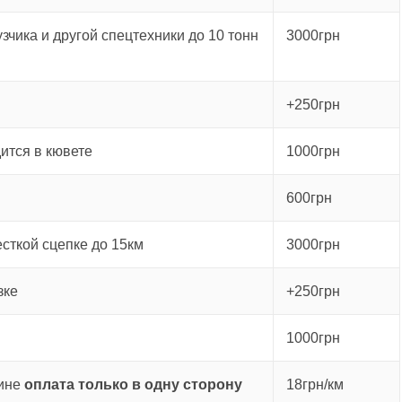
зчика и другой спецтехники до 10 тонн
3000грн
+250грн
ится в кювете
1000грн
600грн
есткой сцепке до 15км
3000грн
зке
+250грн
1000грн
аине
оплата только в одну сторону
18грн/км