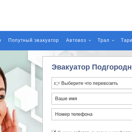
р
Попутный эвакуатор
Автовоз
Трал
Тар
Эвакуатор Подгородн
👉 Выберите что перевозить