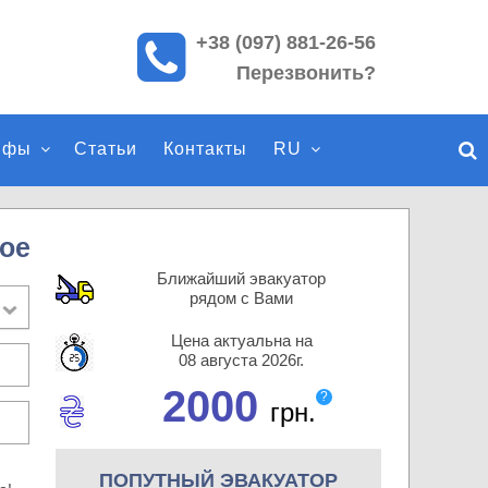
+38 (097) 881-26-56
П
Перезвонить?
о
и
с
ифы
Статьи
Контакты
RU
к
п
о
с
ое
а
Ближайший эвакуатор
й
рядом с Вами
т
Цена актуальна на
у
08 августа 2026г.
2000
?
грн.
ПОПУТНЫЙ ЭВАКУАТОР