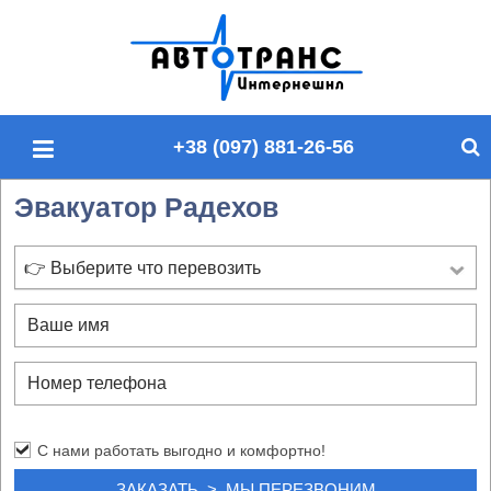
П
о
и
с
+38 (097) 881-26-56
к
п
Эвакуатор Радехов
о
с
а
👉 Выберите что перевозить
й
т
у
С нами работать выгодно и комфортно!