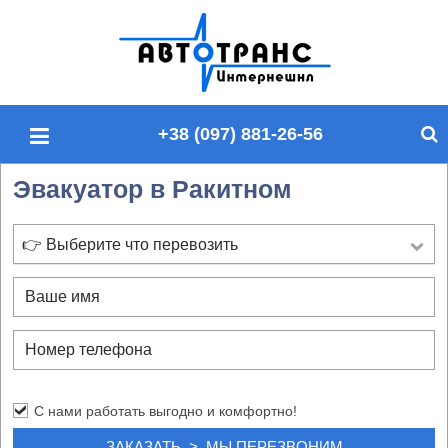
П
о
и
с
+38 (097) 881-26-56
к
п
Эвакуатор в Ракитном
о
с
а
👉 Выберите что перевозить
й
т
у
С нами работать выгодно и комфортно!