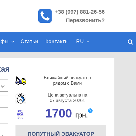
+38 (097) 881-26-56
П
Перезвонить?
о
и
с
ифы
Статьи
Контакты
RU
к
п
о
с
кая
а
Ближайший эвакуатор
й
рядом с Вами
т
Цена актуальна на
у
07 августа 2026г.
1700
?
грн.
ПОПУТНЫЙ ЭВАКУАТОР