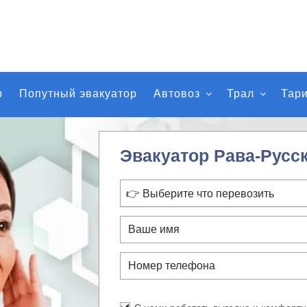
р
Попутный эвакуатор
Автовоз
Трал
Тар
Эвакуатор Рава-Русс
👉 Выберите что перевозить