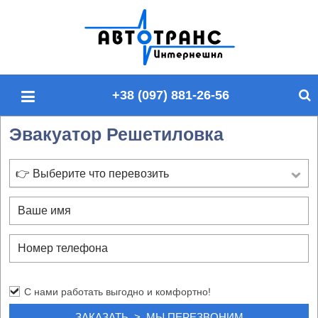
П
о
и
с
+38 (097) 881-26-56
к
п
Эвакуатор Решетиловка
о
с
а
👉 Выберите что перевозить
й
т
у
С нами работать выгодно и комфортно!